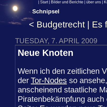
|
Start
|
Bilder und Berichte
|
über uns
|
K
Schnipsel
<
Budgetrecht
|
Es f
TUESDAY, 7. APRIL 2009
Neue Knoten
Wenn ich den zeitlichen V
der
Tor-Nodes
so ansehe,
anscheinend staatliche 
Piratenbekämpfung auch e