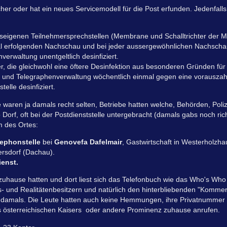
er oder hat ein neues Servicemodell für die Post erfunden. Jedenfalls 
tseigenen Teilnehmersprechstellen (Membrane und Schalltrichter der 
al erfolgenden Nachschau und bei jeder aussergewöhnlichen Nachschau
erwaltung unentgeltlich desinfiziert.
, die gleichwohl eine öftere Desinfektion aus besonderen Gründen für
- und Telegraphenverwaltung wöchentlich einmal gegen eine vorauszah
elle desinfiziert.
waren ja damals recht selten, Betriebe hatten welche, Behörden, Poliz
Dorf, oft bei der Postdienststelle untergebracht (damals gabs noch ric
 des Ortes:
ephonstelle
bei
Genovefa Dafelmair
, Gastwirtschaft in Westerholzha
ersdorf (Dachau).
enst.
t zuhause hatten und dort liest sich das Telefonbuch wie das Who's Who
s- und Realitätenbesitzern und natürlich den hinterbliebenden "Komme
 damals. Die Leute hatten auch keine Hemmungen, ihre Privatnummer z
s österreichischen Kaisers oder andere Prominenz zuhause anrufen.