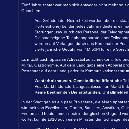
Fünf Jahre später war man sich entweder nicht mehr so sich
Gutachten:
Aus Gründen der Reinlichkeit werden aber die staa
Hörtelephone) bei der jedes Jahr mindestens einm
Störungen usw. durch das Personal der Telegraphenv
Die staatseigene Telephonapparate jener Teilnehmer
werden auf Verlangen durch das Personal der Post
vierteljährliche Gebühr von 4M 50Pf für eine Sprechst
Es macht auch Spass im Adressteil zu schmökern. Telefone 
Militär, Gastronomie. Auf dem Land gabs einen Apparat pro 
Postämter auf dem Land!) oder im Kommunikationszentrum
Westerholzhausen. Gemeindliche öffentiche Tel
Post Markt Indersdorf, angeschlossen an Markt Ind
Keine bestimmten Dienststunden. Unfallmeldedi
In der Stadt gab es ein paar Privatleute, die einen Appara
wimmelt von Exzellenzen, Grafen, Bankiers, Anwälten, Gut
Firmen sind heute immer noch in der gleichen Gegend wie
wollte, konnte 1910 auch einen Minister, den Schwager de