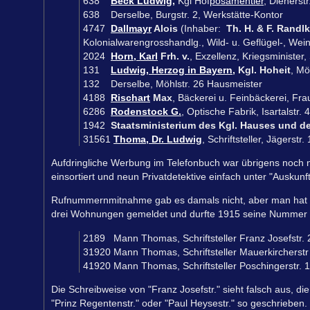
638
Beck Ludwig
,
Kgl Hof
posamentier
, Dienerst
638 Derselbe, Burgstr. 2, Werkstätte-Kontor
4747
Dallmayr
Alois
(Inhaber:
Th. H. & F. Randl
Kolonialwarengrosshandlg., Wild- u. Geflügel-, Wein-
2024
Horn, Karl
Frh. v.
, Exzellenz, Kriegsminister
131
Ludwig, Herzog in Bayern
, Kgl. Hoheit
, Mö
132 Derselbe, Möhlstr. 26 Hausmeister
4188
Rischart
Max
, Bäckerei u. Feinbäckerei, Fra
6286
Rodenstock G.
, Optische Fabrik, Isartalstr. 
1942
Staatsministerium des Kgl. Hauses und d
31561
Thoma, Dr. Ludwig
, Schriftsteller, Jägerstr.
Aufdringliche Werbung im Telefonbuch war übrigens noch nic
einsortiert und neun Privatdetektive einfach unter "Auskunft
Rufnummernmitnahme gab es damals nicht, aber man hat 
drei Wohnungen gemeldet und durfte 1915 seine Nummer 
2189 Mann Thomas, Schriftsteller Franz Josefst
31920 Mann Thomas, Schriftsteller Mauerkircherst
41920 Mann Thomas, Schriftsteller Poschingerst
Die Schreibweise von "Franz Josefstr." sieht falsch aus, d
"Prinz Regentenstr." oder "Paul Heysestr." so geschrieben