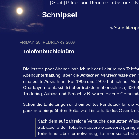
|
Start
|
Bilder und Berichte
|
über uns
|
K
Schnipsel
<
Satellitenp
FRIDAY, 20. FEBRUARY 2009
Telefonbuchlektüre
Die letzten paar Abende hab ich mit der Lektüre von Telefo
Abendunterhaltung, aber die
Amtlichen Verzeichnisse der
eine echte Ausnahme. Für 1906 und 1910 hab ich nur Münc
Oberbayern umfasst. Ist aber trotzdem übersichtlich, 330 S
Trudering, Aubing und Perlach z.B. waren eigene Gemein
Schon die Einleitungen sind ein echtes Fundstück für die
ganz neu eingeführten Selbstwahl innerhalb des Otsnetzes 
Nach dem auf zahlreiche Versuche gestützten Wissen
Gebrauche der Telephonapparate äusserst gering un
Teilnehmer aber für notwendig, kann er sie selbst v