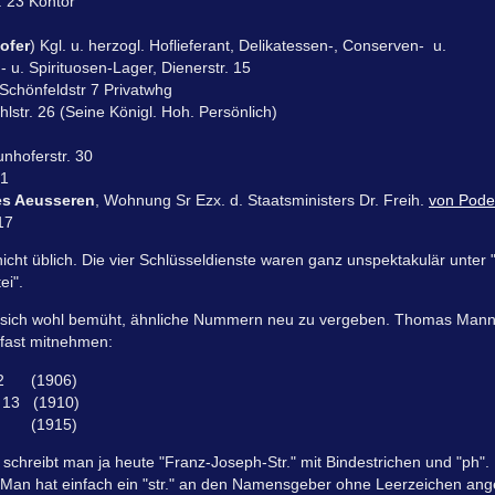
r. 23 Kontor
kofer
) Kgl. u. herzogl. Hoflieferant, Delikatessen-, Conserven- u.
 u. Spirituosen-Lager, Dienerstr. 15
, Schönfeldstr 7 Privatwhg
hlstr. 26 (Seine Königl. Hoh. Persönlich)
unhoferstr. 30
41
es Aeusseren
, Wohnung Sr Ezx. d. Staatsministers Dr. Freih.
von Pode
 17
ht üblich. Die vier Schlüsseldienste waren ganz unspektakulär unter "
ei".
sich wohl bemüht, ähnliche Nummern neu zu vergeben. Thomas Mann w
fast mitnehmen:
r. 2 (1906)
r 13 (1910)
r. 1 (1915)
ie schreibt man ja heute "Franz-Joseph-Str." mit Bindestrichen und "ph
. Man hat einfach ein "str." an den Namensgeber ohne Leerzeichen ang