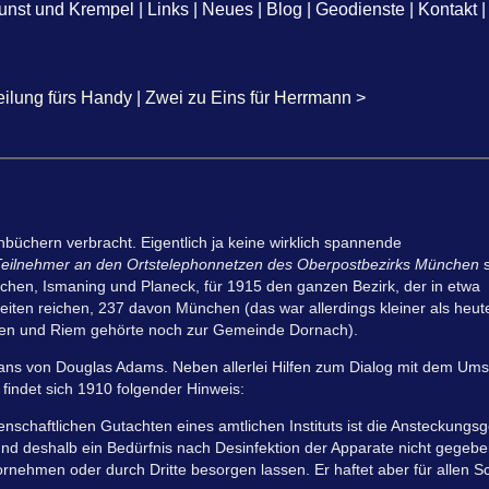
unst und Krempel
|
Links
|
Neues
|
Blog
|
Geodienste
|
Kontakt
|
eilung fürs Handy
|
Zwei zu Eins für Herrmann
>
nbüchern verbracht. Eigentlich ja keine wirklich spannende
 Teilnehmer an den Ortstelephonnetzen des Oberpostbezirks München
s
hen, Ismaning und Planeck, für 1915 den ganzen Bezirk, der in etwa
eiten reichen, 237 davon München (das war allerdings kleiner als heut
den und Riem gehörte noch zur Gemeinde Dornach).
 Fans von Douglas Adams. Neben allerlei Hilfen zum Dialog mit dem Um
findet sich 1910 folgender Hinweis:
schaftlichen Gutachten eines amtlichen Instituts ist die Ansteckungs
d deshalb ein Bedürfnis nach Desinfektion der Apparate nicht gegeben
ornehmen oder durch Dritte besorgen lassen. Er haftet aber für allen S