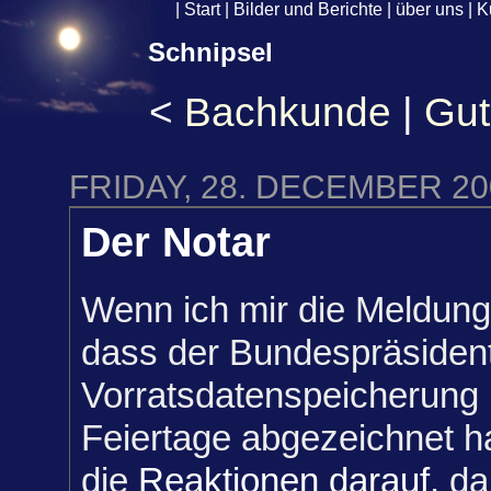
|
Start
|
Bilder und Berichte
|
über uns
|
K
Schnipsel
<
Bachkunde
|
Gut
FRIDAY, 28. DECEMBER 20
Der Notar
Wenn ich mir die Meldun
dass der Bundespräsident
Vorratsdatenspeicherung 
Feiertage abgezeichnet h
die
Reaktionen darauf
, da