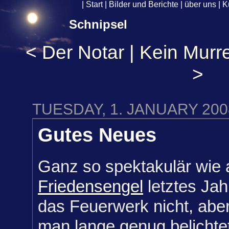
|
Start
|
Bilder und Berichte
|
über uns
|
K
Schnipsel
<
Der Notar
|
Kein Murre
>
TUESDAY, 1. JANUARY 200
Gutes Neues
Ganz so spektakulär wie
Friedensengel
letztes Jah
das Feuerwerk nicht, abe
man lange genug belichte