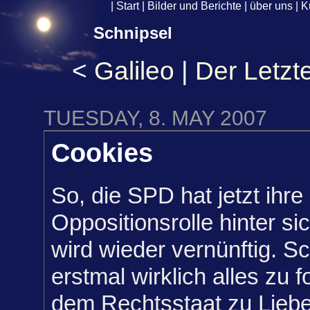
|
Start
|
Bilder und Berichte
|
über uns
|
K
Schnipsel
<
Galileo
|
Der Letzt
TUESDAY, 8. MAY 2007
Cookies
So, die SPD hat jetzt ihr
Oppositionsrolle hinter s
wird wieder vernünftig. S
erstmal wirklich alles zu 
dem Rechtsstaat zu Lieb