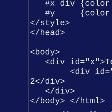
#x div {color:
#y {color: 
</
style
>
</head>
<
body
>
<
div
id
=
"x"
>T
<
div
id
=
2</
div
>
</
div
>
</
body
> </
html
>