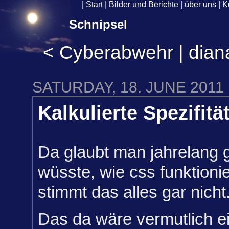
|
Start
|
Bilder und Berichte
|
über uns
|
K
Schnipsel
<
Cyberabwehr
|
dian
SATURDAY, 18. JUNE 2011
Kalkulierte Spezifitä
Da glaubt man jahrelang 
wüsste, wie css funktioni
stimmt das alles gar nicht
Das da wäre vermutlich e