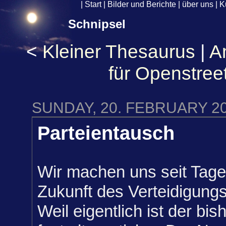
|
Start
|
Bilder und Berichte
|
über uns
|
K
Schnipsel
<
Kleiner Thesaurus
|
Am
für Openstre
SUNDAY, 20. FEBRUARY 2
Parteientausch
Wir machen uns seit Tag
Zukunft des Verteidigung
Weil eigentlich ist der bis