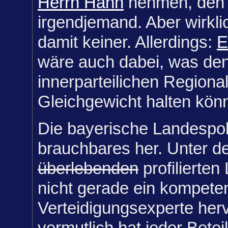
Herrn Hahn
nehmen, den k
irgendjemand. Aber wirkli
damit keiner. Allerdings:
E
wäre auch dabei, was den
innerparteilichen Regiona
Gleichgewicht halten könn
Die bayerische Landespolit
brauchbares her. Unter d
überlebenden
profilierten
nicht gerade ein kompete
Verteidigungsexperte her
vermutlich hat jeder Beteil