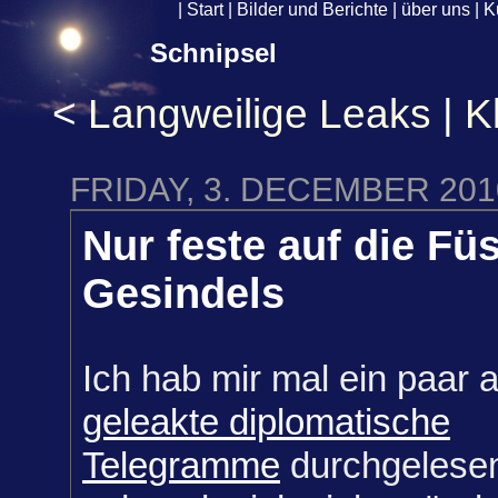
|
Start
|
Bilder und Berichte
|
über uns
|
K
Schnipsel
<
Langweilige Leaks
|
K
FRIDAY, 3. DECEMBER 201
Nur feste auf die Fü
Gesindels
Ich hab mir mal ein paar a
geleakte diplomatische
Telegramme
durchgelese