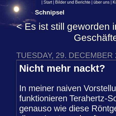
|
Start
|
Bilder und Berichte
|
über uns
|
K
Schnipsel
<
Es ist still geworden
Geschäft
TUESDAY, 29. DECEMBER 
Nicht mehr nackt?
In meiner naiven Vorstell
funktionieren Terahertz-S
genauso wie diese Röntge