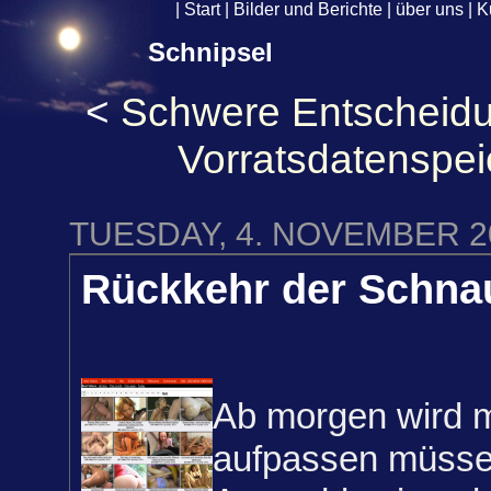
|
Start
|
Bilder und Berichte
|
über uns
|
K
Schnipsel
<
Schwere Entscheid
Vorratsdatenspe
TUESDAY, 4. NOVEMBER 2
Rückkehr der Schna
Ab morgen wird 
aufpassen müsse