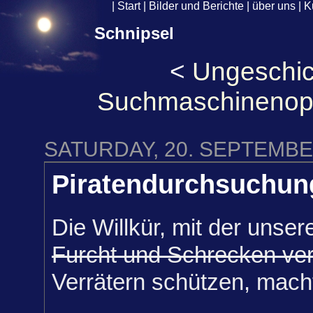
|
Start
|
Bilder und Berichte
|
über uns
|
K
Schnipsel
<
Ungeschick
Suchmaschinenopt
SATURDAY, 20. SEPTEMBE
Piratendurchsuchun
Die Willkür, mit der unse
Furcht und Schrecken ver
Verrätern schützen, macht