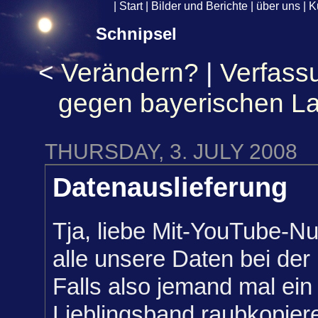
|
Start
|
Bilder und Berichte
|
über uns
|
K
Schnipsel
<
Verändern?
|
Verfass
gegen bayerischen La
THURSDAY, 3. JULY 2008
Datenauslieferung
Tja, liebe Mit-YouTube-Nut
alle unsere Daten bei der 
Falls also jemand mal ein
Lieblingsband raubkopie