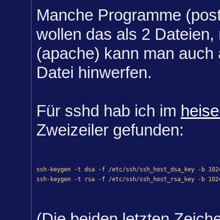
Manche Programme (postf
wollen das als 2 Dateien
(apache) kann man auch al
Datei hinwerfen.
Für sshd hab ich im
heis
Zweizeiler gefunden:
s
sh-keygen -t dsa -f /etc/ssh/ssh_host_dsa_key -b 102
ssh-keygen -t rsa -f /etc/ssh/ssh_host_rsa_key -b 102
(Die beiden letzten Zeich