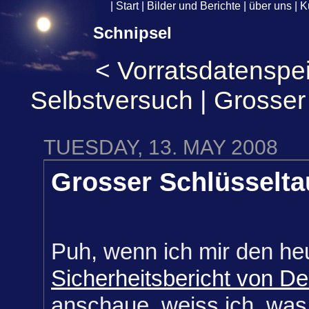
|
Start
|
Bilder und Berichte
|
über uns
|
K
Schnipsel
<
Vorratsdatenspe
Selbstversuch
|
Grosser
TUESDAY, 13. MAY 2008
Grosser Schlüsselt
Puh, wenn ich mir den he
Sicherheitsbericht von D
anschaue, weiss ich, was