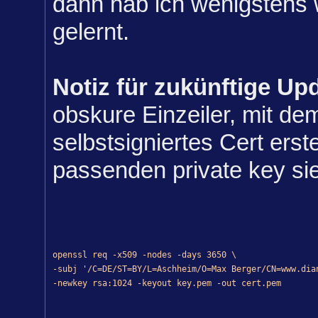
dann hab ich wenigstens
gelernt.
Notiz für zukünftige Up
obskure Einzeiler, mit de
selbstsigniertes Cert erst
passenden private key sie
openssl req -x509 -nodes -days 3650 \
-subj '/C=DE/ST=BY/L=Aschheim/O=Max Berger/CN=www.dia
-newkey rsa:1024 -keyout key.pem -out cert.pem