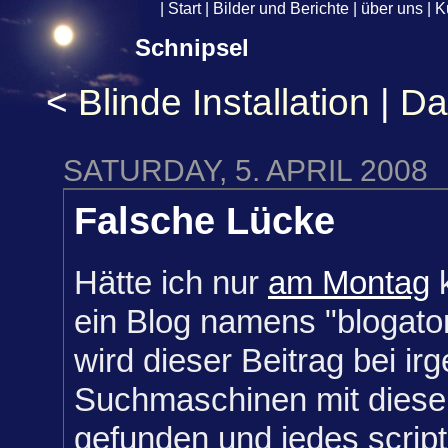
|
Start
|
Bilder und Berichte
|
über uns
|
K
Schnipsel
<
Blinde Installation
|
Da
SATURDAY, 5. APRIL 2008
Falsche Lücke
Hätte ich nur
am Montag
k
ein Blog namens "blogator"
wird dieser Beitrag bei i
Suchmaschinen mit diese
gefunden und jedes script 