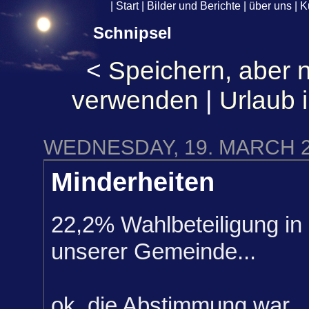
|
Start
|
Bilder und Berichte
|
über uns
|
K
Schnipsel
<
Speichern, aber n
verwenden
|
Urlaub 
WEDNESDAY, 19. MARCH 
Minderheiten
22,2% Wahlbeteiligung in
unserer Gemeinde...
ok, die Abstimmung war