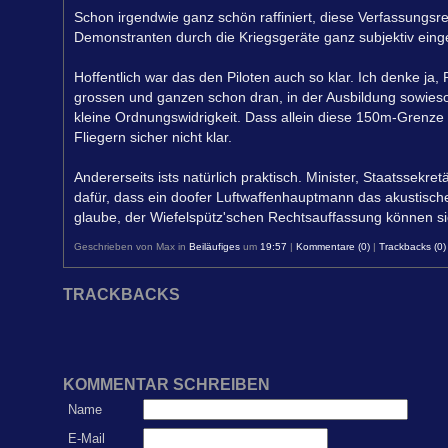
Schon irgendwie ganz schön raffiniert, diese Verfassungs
Demonstranten durch die Kriegsgeräte ganz subjektiv einge
Hoffentlich war das den Piloten auch so klar. Ich denke ja
grossen und ganzen schon dran, in der Ausbildung sowieso,
kleine Ordnungswidrigkeit. Dass allein diese 150m-Grenze 
Fliegern sicher nicht klar.
Andererseits ists natürlich praktisch. Minister, Staatssekr
dafür, dass ein doofer Luftwaffenhauptmann das akustisch
glaube, der Wiefelspütz'schen Rechtsauffassung können si
Geschrieben von Max in
Beiläufiges
um
19:57
|
Kommentare (0)
|
Trackbacks (0)
TRACKBACKS
KOMMENTAR SCHREIBEN
Name
E-Mail