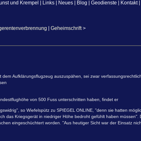
unst und Krempel
|
Links
|
Neues
|
Blog
|
Geodienste
|
Kontakt
|
gerentenverbrennung
|
Geheimschrift
>
 dem Aufklärungsflugzeug auszuspähen, sei zwar verfassungsrechtlic
esen
indestflughöhe von 500 Fuss unterschritten haben, findet er
gswidrig", so Wiefelspütz zu SPIEGEL ONLINE, "denn sie hatten mögli
ch das Kriegsgerät in niedriger Höhe bedroht gefühlt haben müssen". 
en eingeschüchtert worden. "Aus heutiger Sicht war der Einsatz nicht