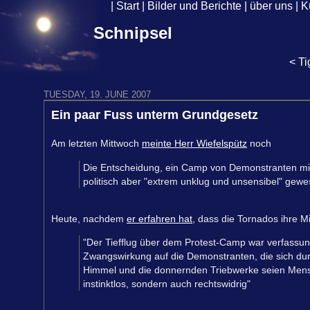
|
Start
|
Bilder und Berichte
|
über uns
|
K
Schnipsel
<
Ti
TUESDAY, 19. JUNE 2007
Ein paar Fuss unterm Grundgesetz
Am letzten Mittwoch
meinte Herr Wiefelspütz
noch
Die Entscheidung, ein Camp von Demonstranten mit
politisch aber "extrem unklug und unsensibel" gew
Heute, nachdem
er erfahren hat
, dass die Tornados ihre M
"Der Tiefflug über dem Protest-Camp war verfassun
Zwangswirkung auf die Demonstranten, die sich dur
Himmel und die donnernden Triebwerke seien Mensch
instinktlos, sondern auch rechtswidrig"