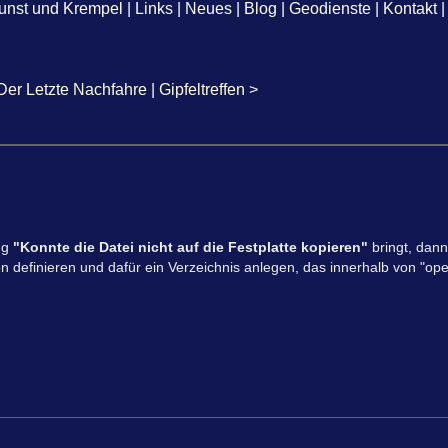
unst und Krempel
|
Links
|
Neues
|
Blog
|
Geodienste
|
Kontakt
|
Der Letzte Nachfahre
|
Gipfeltreffen
>
ng
"Konnte die Datei nicht auf die Festplatte kopieren"
bringt, dan
n definieren und dafür ein Verzeichnis anlegen, das innerhalb von "ope