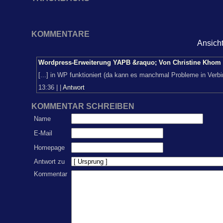
KOMMENTARE
Ansich
Wordpress-Erweiterung YAPB &raquo; Von Christine Khom 
[...] in WP funktioniert (da kann es manchmal Probleme in Verb
13:36
|
|
Antwort
KOMMENTAR SCHREIBEN
Name
E-Mail
Homepage
Antwort zu
Kommentar