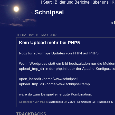
|
Start
|
Bilder und Berichte
|
über uns
|
K
Schnipsel
<
THURSDAY, 10. MAY 2007
Kein Upload mehr bei PHP5
Notiz für zukünftige Updates von PHP4 auf PHP5:
Wenn Wordpress statt ein Bild hochzuladen nur die Meldu
upload_tmp_dir in der php.ini oder der Apache-Konfiguratio
open_basedir /home/www/schnipsel
upload_tmp_dir /home/www/schnipsel/temp
wäre da zum Beispiel eine gute Kombination.
Geschrieben von Max in
Bastelspass
um
22:36
|
Kommentar (1)
|
Trackbacks (0)
TRACKBACKS