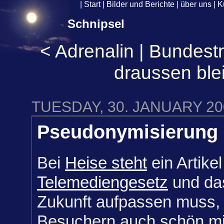
|
Start
|
Bilder und Berichte
|
über uns
|
K
Schnipsel
<
Adrenalin
|
Bundest
draussen ble
TUESDAY, 30. JANUARY 20
Pseudonymisierung
Bei
Heise steht
ein Artike
Telemediengesetz
und da
Zukunft aufpassen muss,
Besuchern auch schön mit