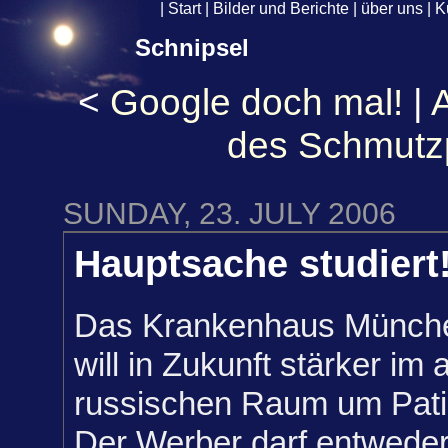
|
Start
|
Bilder und Berichte
|
über uns
|
K
Schnipsel
<
Google doch mal!
|
des Schmutz
SUNDAY, 23. JULY 2006
Hauptsache studiert
Das Krankenhaus Münch
will in Zukunft stärker im
russischen Raum um Pati
Der Werber darf entweder