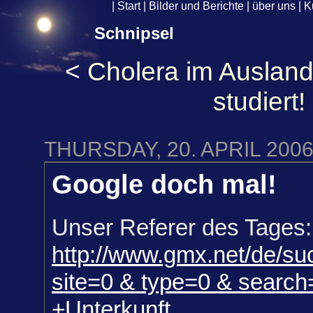
|
Start
|
Bilder und Berichte
|
über uns
|
K
Schnipsel
<
Cholera im Auslan
studiert!
THURSDAY, 20. APRIL 200
Google doch mal!
Unser Referer des Tages:
http://www.gmx.net/de/su
site=0 & type=0 & search
+Unterkunft