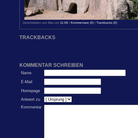
Geschrieben von Max um
11:06
|
Kommentare (0)
|
Trackbacks (0)
TRACKBACKS
KOMMENTAR SCHREIBEN
Name
E-Mail
Homepage
Antwort zu
Kommentar