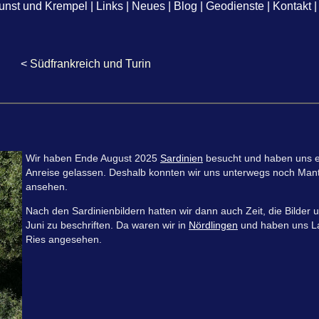
unst und Krempel
|
Links
|
Neues
|
Blog
|
Geodienste
|
Kontakt
|
<
Südfrankreich und Turin
Wir haben Ende August 2025
Sardinien
besucht und haben uns ex
Anreise gelassen. Deshalb konnten wir uns unterwegs noch Mant
ansehen.
Nach den Sardinienbildern hatten wir dann auch Zeit, die Bilder
Juni zu beschriften. Da waren wir in
Nördlingen
und haben uns La
Ries angesehen.