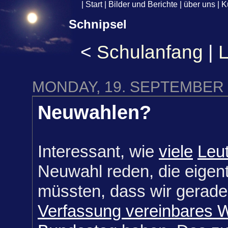
|
Start
|
Bilder und Berichte
|
über uns
|
K
Schnipsel
<
Schulanfang
|
L
MONDAY, 19. SEPTEMBER 
Neuwahlen?
Interessant, wie
viele
Leu
Neuwahl reden, die eigent
müssten, dass wir gerade
Verfassung vereinbares W