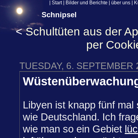
|
Start
|
Bilder und Berichte
|
über uns
|
K
Schnipsel
<
Schultüten aus der A
per Cooki
TUESDAY, 6. SEPTEMBER 
Wüstenüberwachun
Libyen ist knapp fünf mal
wie Deutschland. Ich frag
wie man so ein Gebiet
lü