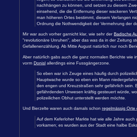
nachhängen zu können, und setzen zu diesem Zweck 
einsehend, die die Entfernung dieser wackeren Ver
man höheren Ortes bestimmt, diesem Verlangen nic
Ordnung die Nothwendigkeit der Vermehrung der do
Mir war auch vorher garnicht klar, wie sehr der
Badische Au
"revolutionäre Unruhen", aber das was da in der Zeitung ste
Gefallenenzählung. Ab Mitte August natürlich nur noch Ber
Aber natürlich gabs auch die ganz normalen Berichte wie i
vorm
Donisl
allerdings eine Fussgängerzone.
So eben war ich Zeuge eines häufig durch polizeil
Hauptwache wurde so eben ein Mann niedergefahren.
den engen und Kreuzstraßen sehr gefährlich sein. 
gefährdenden Unwesen kräftig gesteuert würde, wob
polizeilichen Obhut unterstellt werden möchte.
Und Bierzelte waren auch damals schon
regelmässig Orte 
Auf dem Keferloher Markte hat wie alle Jahre auch
vorkamen; es wurden aus der Stadt eine halbe Eska