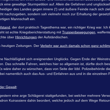
eine gewaltige Sturmpetition auf. Allein die Gefahren und unglückse
theidiger des Landes gegen innere (!) und äußere Feinde nach sich zi
ht nachzugeben, sondern sah vielmehr noch zur Erhaltung der gesetz
rtigen Mannschaft ein.
fstand
, der dort praktisch Tagesthema war, ein richtiger Krieg war. Ich
ht ist echte Kriegsberichterstattung mit
Truppenbewegungen
, waffent
ichte über
Hinrichtungen
der Aufständischen.
n heutigen Zeitungen. Der
Verkehr war auch damals schon ganz schli
iche Nachläßigkeit sich ereignenden Unglücks. Gegen Ende der Weinstr
 Das schnelle Fahren, welches hier so allgemein ist, dürfte doch be
Es wäre daher zu wünschen, dass von Seite der löbl. Polizeibehörde d
ei namentlich auch das Aus- und Einfahren aus und in die einzelnen P
der Gewalt
:
 gestern eine arge Schlägerei stattgefunden, bei welcher mehrere Ve
dron Kuirassiere dahin beordert, welche jedoch auf dem Wege Retouror