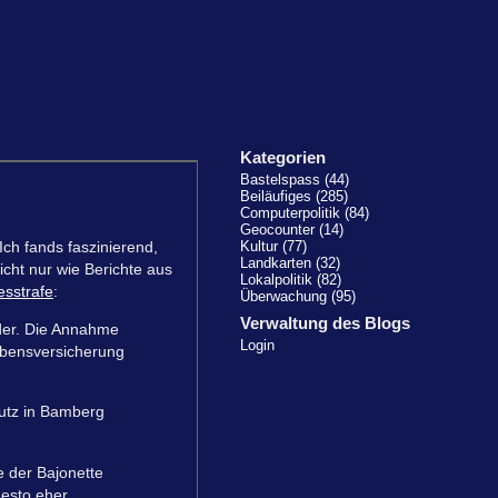
Kategorien
Bastelspass (44)
Beiläufiges (285)
Computerpolitik (84)
Geocounter (14)
 Ich fands faszinierend,
Kultur (77)
Landkarten (32)
icht nur wie Berichte aus
Lokalpolitik (82)
esstrafe
:
Überwachung (95)
Verwaltung des Blogs
rder. Die Annahme
Login
ebensversicherung
hutz in Bamberg
e der Bajonette
desto eher