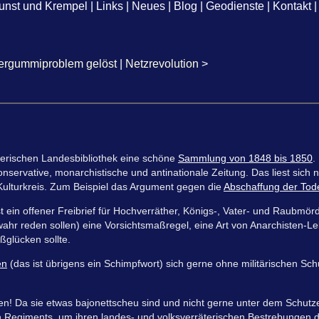
unst und Krempel
|
Links
|
Neues
|
Blog
|
Geodienste
|
Kontakt
|
ergummiproblem gelöst
|
Netzrevolution
>
ayerischen Landesbibliothek eine schöne
Sammlung von 1848 bis 1850
.
nservative, monarchistische und antinationale Zeitung. Das liest sich n
Kulturkreis. Zum Beispiel das Argument gegen die
Abschaffung der Tod
t ein offener Freibrief für Hochverräther, Königs-, Vater- und Raubmö
ahr reden sollen) eine Vorsichtsmaßregel, eine Art von Anarchisten-L
ßglücken sollte.
en
(das ist übrigens ein Schimpfwort) sich gerne ohne militärischen Sc
en! Da sie etwas bajonettscheu sind und nicht gerne unter dem Schutz
n Regiments, um ihren landes- und volksverräterischen Bestrebungen 