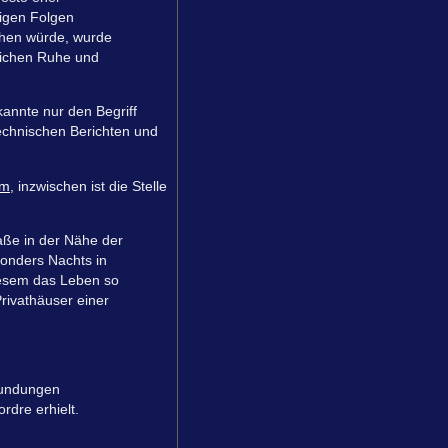
ligen Folgen
ehen würde, wurde
lichen Ruhe und
 kannte nur den Begriff
echnischen Berichten und
mm
, inzwischen ist die Stelle
aße in der Nähe der
sonders Nachts in
iesem das Leben so
rivathäuser einer
rwundungen
dre erhielt.