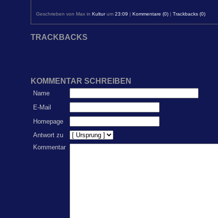
Geschrieben von Max in
Kultur
um
23:09
|
Kommentare (0)
|
Trackbacks (0)
TRACKBACKS
KOMMENTAR SCHREIBEN
Name
E-Mail
Homepage
Antwort zu
Kommentar