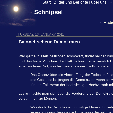
|
Start
|
Bilder und Berichte
|
über uns
|
K
Schnipsel
<
Radi
THURSDAY, 13. JANUARY 2011
Bajonettscheue Demokraten
Wer gerne in alten Zeitungen schmökert, findet bei der B
dort das Neue Münchner Tagblatt zu lesen, eine ziemlich ko
einer anderen Zeit, sondern wie aus einem völlig anderen 
Das Gesetz über die Abschaffung der Todesstrafe is
des Gesetzes ist (sagen die Demokraten wenn sie w
für den Fall, wenn der beabsichtigte Hochverrath mi
Lustig machte man sich über die
Forderung der Demokrat
versammeln zu können:
Was doch die Demokraten für listige Pläne schmied
liegen, so wünschen sie die Entfernung des zehnte