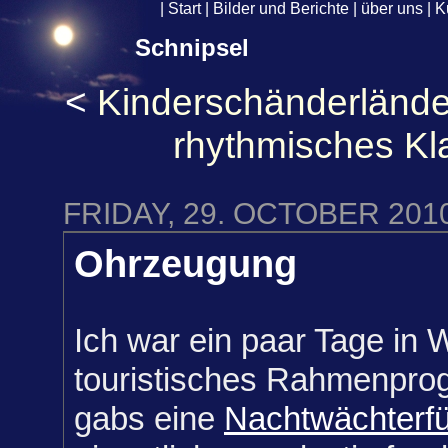
|
Start
|
Bilder und Berichte
|
über uns
|
K
Schnipsel
<
Kinderschänderlände
rhythmisches Kl
FRIDAY, 29. OCTOBER 201
Ohrzeugung
Ich war ein paar Tage i
n W
touristisches Rahmenpro
gabs eine
Nachtwächterf