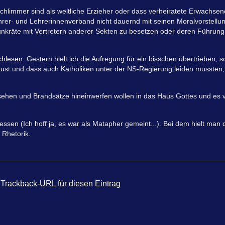
schlimmer sind als weltliche Erzieher oder dass verheiratete Erwachse
rer- und Lehrerinnenverband nicht dauernd mit seinen Moralvorstell
nkräte mit Vertretern anderer Sekten zu besetzen oder deren Führun
chlesen
. Gestern hielt ich die Aufregung für ein bisschen übertrieben, sch
aust und dass auch Katholiken unter der NS-Regierung leiden mussten
t sehen und Brandsätze hineinwerfen wollen in das Haus Gottes und e
ssen (Ich hoff ja, es war als Matapher gemeint...). Bei dem hielt man 
 Rhetorik.
Trackback-URL für diesen Eintrag