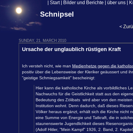
|
Start
|
Bilder und Berichte
|
über uns
|
K
Schnipsel
<
Zurü
SUNDAY, 21. MARCH 2010
Ursache der unglaublich rüstigen Kraft
Ich versteh nicht, wie man
Medienhetze gegen die katholis
positiv über die Lebensweise der Kleriker geäussert und ih
"geistige Schmiegsamkeit" bescheinigt:
Hier kann die katholische Kirche als vorbildliches Le
Nachwuchs für die Geistlichkeit statt aus den eig
Bedeutung des Zölibats wird aber von den meisten gar
Institution wohnt. Denn dadurch, daß dieses Riese
Völker heraus ergänzt, erhält sich die Kirche nicht 
eine Summe von Energie und Tatkraft, die in solch
staunenswerte Jugendlichkeit dieses Riesenorganis
(Adolf Hitler, "Mein Kampf" 1926, 2. Band, 2. Kapitel