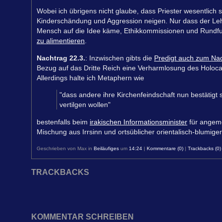
Wobei ich übrigens nicht glaube, dass Priester wesentlich 
Kinderschändung und Aggression neigen. Nur dass der Leh
Mensch auf die Idee käme, Ethikkommissionen und Rundfu
zu alimentieren
.
Nachtrag 22.3.
: Inzwischen gibts die
Predigt auch zum Na
Bezug auf das Dritte Reich eine Verharmlosung des Holoc
Allerdings halte ich Metaphern wie
"dass andere ihre Kirchenfeindschaft nun bestätig
vertilgen wollen"
bestenfalls beim
irakischen Informationsminister
für angeme
Mischung aus Irrsinn und ortsüblicher orientalisch-blumiger
Geschrieben von Max in
Beiläufiges
um
14:24
|
Kommentare (0)
|
Trackbacks (0)
TRACKBACKS
KOMMENTAR SCHREIBEN