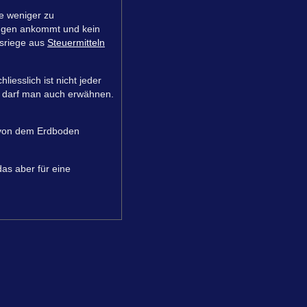
ne weniger zu
ungen ankommt und kein
gsriege aus
Steuermitteln
liesslich ist nicht jeder
, darf man auch erwähnen.
s von dem Erdboden
das aber für eine