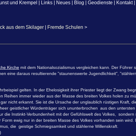
unst und Krempel
|
Links
|
Neues
|
Blog
|
Geodienste
|
Kontakt
|
ck aus dem Skilager
|
Fremde Schulen
>
che Kirche
mit dem Nationalsozialismus vergleichen kann. Der Führer se
nen eine daraus resultierende "staunenswerte Jugendlichkeit", "stählern
hrbeispiel gelten. In der Ehelosigkeit ihrer Priester liegt der Zwang be
enen Reihen immer wieder aus der Masse des breiten Volkes holen zu m
 nicht erkannt. Sie ist die Ursache der unglaublich rüstigen Kraft, die
nheer geistlicher Würdenträger sich ununterbrochen aus den untersten
nur die Instinkt-Verbundenheit mit der Gefühlswelt des Volkes, sondern 
er Form ewig nur in der breiten Masse des Volkes vorhanden sein wird.
mus, die geistige Schmiegsamkeit und stählerne Willenskraft.
)