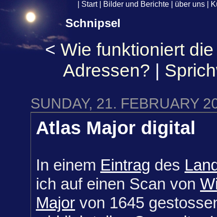
|
Start
|
Bilder und Berichte
|
über uns
|
K
Schnipsel
<
Wie funktioniert die
Adressen?
|
Sprich
SUNDAY, 21. FEBRUARY 2
Atlas Major digital
In einem
Eintrag
des
Land
ich auf einen Scan von
Wi
Major
von 1645 gestossen