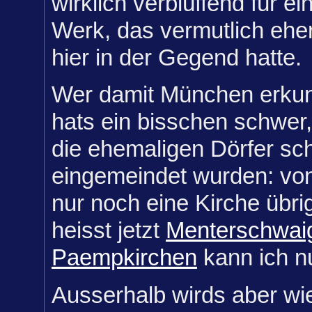
wirklich verblüffend für
ei
Werk, das vermutlich ehe
hier in der Gegend hatte.
Wer damit München erkund
hats ein bisschen schwer,
die ehemaligen Dörfer sc
eingemeindet wurden: vo
nur noch eine Kirche übri
heisst jetzt
Menterschwai
Paempkirchen
kann ich nu
Ausserhalb wirds aber wie