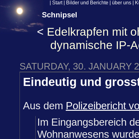
|
Start
|
Bilder und Berichte
|
über uns
|
K
Schnipsel
<
Edelkrapfen mit o
dynamische IP-A
SATURDAY, 30. JANUARY 
Eindeutig und grosst
Aus dem
Polizeibericht v
Im Eingangsbereich d
Wohnanwesens wurde