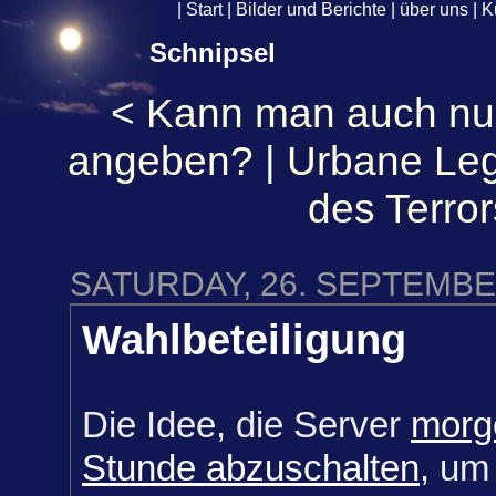
|
Start
|
Bilder und Berichte
|
über uns
|
K
Schnipsel
<
Kann man auch nu
angeben?
|
Urbane Leg
des Terror
SATURDAY, 26. SEPTEMBE
Wahlbeteiligung
Die Idee, die Server
morge
Stunde abzuschalten
, um