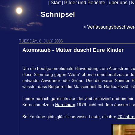
|
Start
|
Bilder und Berichte
|
über uns
|
K
Schnipsel
<
Verfassungsbeschwerd
TUESDAY, 8. JULY 2008
Atomstaub - Mütter duscht Eure Kinder
Um die heutige emotionale Hinwendung zum Atomstrom zu vers
diese Stimmung gegen "Atom" ebenso emotional zustandeka
entweder Anwohner oder Grüne. Und die waren Spinner. Er
wusste, dass Bequerel die Masseinheit für Radioaktivität is
Leider hab ich garnichts aus der Zeit archiviert und bin mi
Kernschmelze in
Harrisburg
1979 nicht mit dem äusserst s
Bei Youtube gibts glücklicherweise Leute, die ihre
20 Jahre