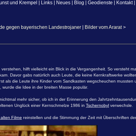
unst und Krempel
|
Links
|
Neues
|
Blog
|
Geodienste
|
Kontakt
|
e gegen bayerischen Landestrojaner
|
Bilder vom Ararat
>
tehen, hilft vielleicht ein Blick in die Vergangenheit. So versteht man
m. Davor gabs natürlich auch Leute, die keine Kernkraftwerke wollte
st als die Leute ihre Kinder vom Sandkasten wegscheuchen mussten u
t, wurde die Idee in der breiten Masse populär.
r nichtmal mehr sicher, ob ich in der Erinnerung den Jahrtzehntausendunf
eltenen Unglück einer Kernschmelze 1986 in
Tschernobyl
verwechsle.
 alten Filme
reinstellen und die Stimmung der Zeit mit Überschriften der