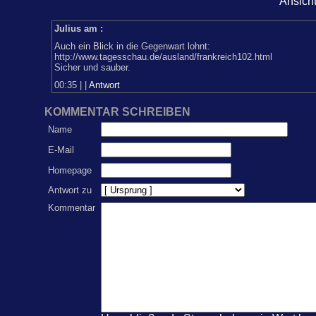
Ansich
Julius am
:
Auch ein Blick in die Gegenwart lohnt:
http://www.tagesschau.de/ausland/frankreich102.html
Sicher und sauber.
00:35
|
|
Antwort
KOMMENTAR SCHREIBEN
Name
E-Mail
Homepage
Antwort zu
Kommentar