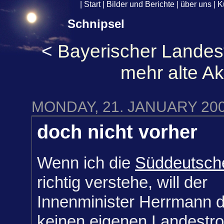
|
Start
|
Bilder und Berichte
|
über uns
|
K
Schnipsel
<
Bayerischer Landes
mehr alte A
MONDAY, 21. JANUARY 20
doch nicht vorher
Wenn ich die
Süddeutsch
richtig verstehe, will der
Innenminister Herrmann 
keinen eigenen Landestro