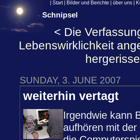
|
Start
|
Bilder und Berichte
|
über uns
|
K
Schnipsel
<
Die Verfassung
Lebenswirklichkeit ang
hergeriss
SUNDAY, 3. JUNE 2007
weiterhin vertagt
Irgendwie kann B
aufhören mit der
die Computerspi