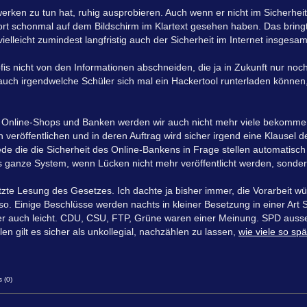
erken zu tun hat, ruhig ausprobieren. Auch wenn er nicht im Sicherhei
wort schonmal auf dem Bildschirm im Klartext gesehen haben. Das bring
elleicht zumindest langfristig auch der Sicherheit im Internet insgesamt
rofis nicht von den Informationen abschneiden, die ja in Zukunft nur n
uch irgendwelche Schüler sich mal ein Hackertool runterladen können
Online-Shops und Banken werden wir auch nicht mehr viele bekommen 
veröffentlichen und in deren Auftrag wird sicher irgend eine Klausel
ede die die Sicherheit des Online-Bankens in Frage stellen automatisch 
das ganze System, wenn Lücken nicht mehr veröffentlicht werden, sonde
tzte Lesung des Gesetzes. Ich dachte ja bisher immer, die Vorarbeit 
t so. Einige Beschlüsse werden nachts in kleiner Besetzung in einer Art 
er auch leicht. CDU, CSU, FTP, Grüne waren einer Meinung. SPD ausse
len gilt es sicher als unkollegial, nachzählen zu lassen,
wie viele so sp
 (0)