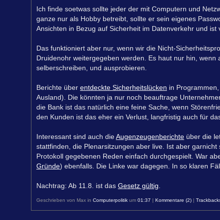
Ich finde soetwas sollte jeder der mit Computern und Netzw
ganze nur als Hobby betreibt, sollte er sein eigenes Pass
Ansichten in Bezug auf Sicherheit im Datenverkehr und ist vi
Das funktioniert aber nur, wenn wir die Nicht-Sicherheitsp
Druidenohr weitergegeben werden. Es haut nur hin, wenn a
selberschreiben, und ausprobieren.
Berichte über
entdeckte Sicherheitslücken
in Programmen, 
Ausland). Die könnten ja nur noch beauftrage Unternehmen 
die Bank ist das natürlich eine feine Sache, wenn Störenfri
den Kunden ist das eher ein Verlust, langfristig auch für 
Interessant sind auch die
Augenzeugenberichte
über die le
stattfinden, die Plenarsitzungen aber live. Ist aber garnich
Protokoll gegebenen Reden einfach durchgespielt. War ab
Gründe
) ebenfalls. Die Linke war dagegen. In so klaren Fäl
Nachtrag: Ab 11.8. ist das
Gesetz gültig
.
Geschrieben von Max in
Computerpolitik
um
01:37
|
Kommentare (2)
|
Trackbacks