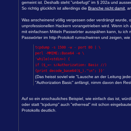
gemeint ist. Deshalb steht "unbefugt" im § 202a und ausse
So richtig glücklich ist allerdings die
Branche nicht damit
, a
Was anscheinend völlig vergessen oder verdrängt wurde, od
unprofessionellen Hackern vorangetrieben wird. Wenn ich 
mit einfachsen Mitteln Passwörter ausspähen kann, tu ich
Passwörter im http-Protokoll rumschwirren und zeigen, wie
tcpdump -s 1500 -w - port 80 | \
perl -MMIME::Base64 -e \
'while(<stdin>) {
if ($_=~ s/Authorization: Basic //)
{print decode_base64($_)."\n"; }}'
(Das heisst soviel wie "Lausche an der Leitung jedes
"Authorization Basic" anfängt, nimm davon den Re
Auf so ein anschauliches Beispiel, wie einfach das ist, würd
oder statt "tcpdump" auch "etherreal" mit schon eingebau
Protokolls deutlich.