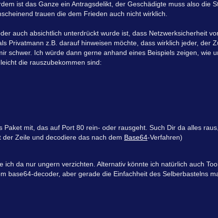
rdem ist das Ganze ein Antragsdelikt, der Geschädigte muss also die 
nscheinend trauen die dem Frieden auch nicht wirklich.
er auch absichtlich unterdrückt wurde ist, dass Netzwerksicherheit vo
als Privatmann z.B. darauf hinweisen möchte, dass wirklich jeder, der
 mir schwer. Ich würde dann gerne anhand eines Beispiels zeigen, wie 
 leicht die rauszubekommen sind:
 Paket mit, das auf Port 80 rein- oder rausgeht. Such Dir da alles raus
st der Zeile und decodiere das nach dem
Base64
-Verfahren)
e ich da nur ungern verzichten. Alternativ könnte ich natürlich auch Too
tem base64-decoder, aber gerade die Einfachheit des Selberbastelns ma