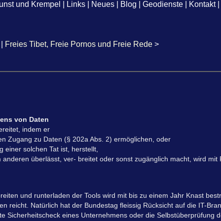
unst und Krempel
|
Links
|
Neues
|
Blog
|
Geodienste
|
Kontakt
|
|
Freies Tibet, Freie Pornos und Freie Rede
>
gens von Daten
reitet, indem er
en Zugang zu Daten (§ 202a Abs. 2) ermöglichen, oder
ner solchen Tat ist, herstellt,
anderen überlässt, ver- breitet oder sonst zugänglich macht, wird mit F
reiten und runterladen der Tools wird mit bis zu einem Jahr Knast bestra
ben reicht. Natürlich hat der Bundestag fleissig Rücksicht auf die IT-
tragte Sicherheitscheck eines Unternehmens oder die Selbstüberprüfung