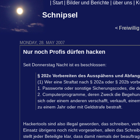
|
Start
|
Bilder und Berichte
|
über uns
|
K
Schnipsel
<
Freiwillig
MONDAY, 28. MAY 2007
Nur noch Profis dürfen hacken
Seit Donnerstag Nacht ist es beschlossen:
§ 202c Vorbereiten des Ausspähens und Abfan
(1) Wer eine Straftat nach § 202a oder § 202b vorbe
1. Passworte oder sonstige Sicherungscodes, die d
2. Computerprogramme, deren Zweck die Begehung ei
sich oder einem anderen verschafft, verkauft, einem 
zu einem Jahr oder mit Geldstrafe bestraft.
Hackertools sind also illegal geworden, das schreiben, verb
Einsatz übrigens noch nicht vorgesehen, allein das Schrei
stellt jeder Beteiligte klar, dass damit niemals der beauf