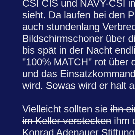
CSI CIS und NAVY-CSI i
sieht. Da laufen bei den P
auch stundenlang Verbrec
Bildschirmschoner über d
bis spät in der Nacht end
"100% MATCH" rot über de
und das Einsatzkommando
wird. Sowas wird er halt 
Vielleicht sollten sie
ihn e
im Keller verstecken
ihm 
Konrad Adenauer Stiftung