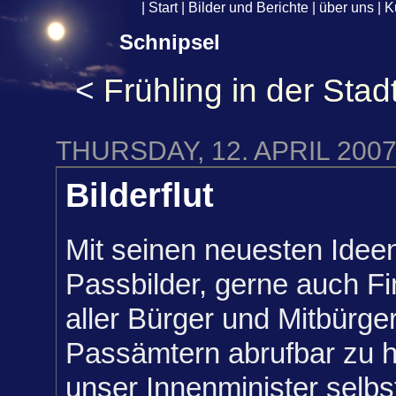
|
Start
|
Bilder und Berichte
|
über uns
|
K
Schnipsel
<
Frühling in der Stad
THURSDAY, 12. APRIL 200
Bilderflut
Mit seinen neuesten Ideen
Passbilder, gerne auch F
aller Bürger und Mitbürger
Passämtern abrufbar zu ha
unser Innenminister selbs