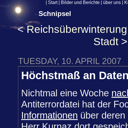
|
Start
|
Bilder und Berichte
|
über uns
|
K
Schnipsel
<
Reichsüberwinterung
Stadt
>
TUESDAY, 10. APRIL 2007
Höchstmaß an Daten
Nichtmal eine Woche
nac
Antiterrordatei hat der F
Informationen
über deren 
Herr Kurnaz dort gespeicher