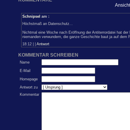
Ansich
Schnipsel
am
:
Höchstmaß an Datenschutz...
Nichtmal eine Woche nach Eröffnung der Antiterrordatei hat der 
niemanden verwundern, die ganze Geschichte baut ja auf dem Pr
18:12
|
|
Antwort
KOMMENTAR SCHREIBEN
Name
E-Mail
Homepage
Antwort zu
Kommentar