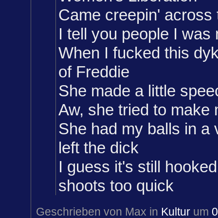
Came creepin' across 
I tell you people I was
When I fucked this dy
of Freddie
She made a little spee
Aw, she tried to make
She had my balls in a 
left the dick
I guess it's still hooke
shoots too quick
Geschrieben von Max in
Kultur
um
0