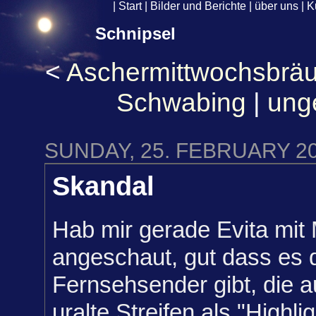
|
Start
|
Bilder und Berichte
|
über uns
|
K
Schnipsel
<
Aschermittwochsbräu
Schwabing
|
ung
SUNDAY, 25. FEBRUARY 2
Skandal
Hab mir gerade Evita mi
angeschaut, gut dass es 
Fernsehsender gibt, die a
uralte Streifen als "Highli