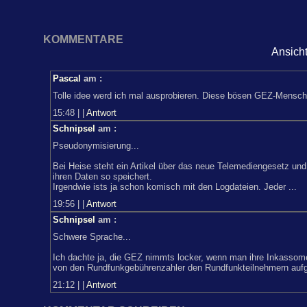
KOMMENTARE
Ansich
Pascal
am
:
Tolle idee werd ich mal ausprobieren. Diese bösen GEZ-Mensch
15:48
|
|
Antwort
Schnipsel
am
:
Pseudonymisierung...
Bei Heise steht ein Artikel über das neue Telemediengesetz u
ihren Daten so speichert.
Irgendwie ists ja schon komisch mit den Logdateien. Jeder ...
19:56
|
|
Antwort
Schnipsel
am
:
Schwere Sprache...
Ich dachte ja, die GEZ nimmts locker, wenn man ihre Inkassome
von den Rundfunkgebührenzahler den Rundfunkteilnehmern aufgr
21:12
|
|
Antwort