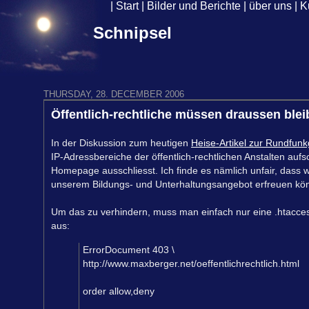
|
Start
|
Bilder und Berichte
|
über uns
|
K
Schnipsel
THURSDAY, 28. DECEMBER 2006
Öffentlich-rechtliche müssen draussen ble
In der Diskussion zum heutigen
Heise-Artikel zur Rundfun
IP-Adressbereiche der öffentlich-rechtlichen Anstalten auf
Homepage ausschliesst. Ich finde es nämlich unfair, dass w
unserem Bildungs- und Unterhaltungsangebot erfreuen kö
Um das zu verhindern, muss man einfach nur eine .htaccess
aus:
ErrorDocument 403 \
http://www.maxberger.net/oeffentlichrechtlich.html
order allow,deny