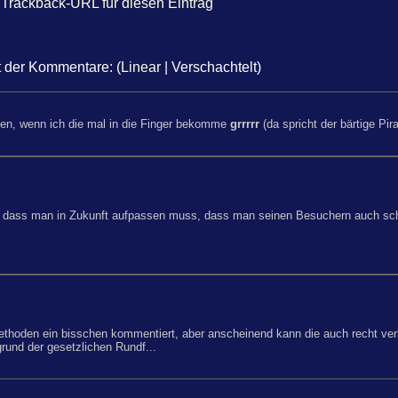
Trackback-URL für diesen Eintrag
t der Kommentare: (
Linear
| Verschachtelt)
en, wenn ich die mal in die Finger bekomme
grrrrr
(da spricht der bärtige Pir
nd dass man in Zukunft aufpassen muss, dass man seinen Besuchern auch sch
thoden ein bisschen kommentiert, aber anscheinend kann die auch recht ver
und der gesetzlichen Rundf...