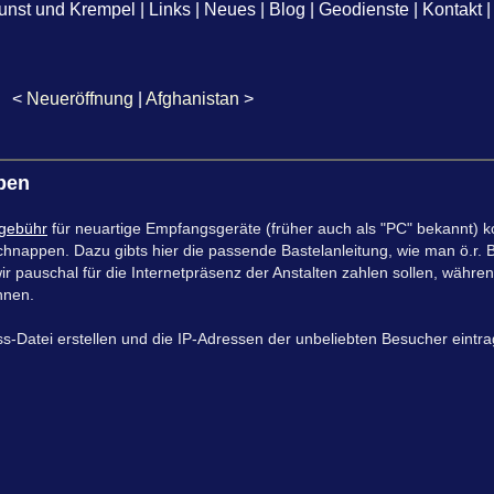
unst und Krempel
|
Links
|
Neues
|
Blog
|
Geodienste
|
Kontakt
|
<
Neueröffnung
|
Afghanistan
>
iben
kgebühr
für neuartige Empfangsgeräte (früher auch als "PC" bekannt) k
schnappen. Dazu gibts hier die passende Bastelanleitung, wie man ö.r.
ir pauschal für die Internetpräsenz der Anstalten zahlen sollen, währen
nnen.
-Datei erstellen und die IP-Adressen der unbeliebten Besucher eintra