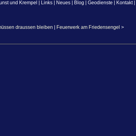
unst und Krempel
|
Links
|
Neues
|
Blog
|
Geodienste
|
Kontakt
|
 müssen draussen bleiben
|
Feuerwerk am Friedensengel
>