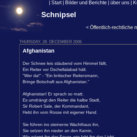
|
Start
|
Bilder und Berichte
|
über uns
|
K
Schnipsel
<
Öffentlich-rechtliche
THURSDAY, 28. DECEMBER 2006
Afghanistan
Der Schnee leis stäubend vom Himmel fällt,
Ein Reiter vor Dschellalabad hält.
"Wer da!" - "Ein britischer Reitersmann,
Bringe Botschaft aus Afghanistan."
Afghanistan! Er sprach so matt;
Es umdrängt den Reiter die halbe Stadt,
Sir Robert Sale, der Kommandant,
Hebt ihn vom Rosse mit eigener Hand.
Sie führen ins steinerne Wachthaus ihn,
Sie setzen ihn nieder an den Kamin,
Wie wärmt ihn das Feuer, wie labt ihn das Licht,