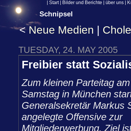
|
Start
|
Bilder und Berichte
|
über uns
|
K
Schnipsel
<
Neue Medien
|
Chole
TUESDAY, 24. MAY 2005
Freibier statt Sozial
Zum kleinen Parteitag 
Samstag in München star
Generalsekretär Markus S
angelegte Offensive zur
Mitgliederwerbung. Ziel is