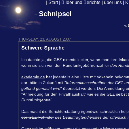
|
Start
|
Bilder und Berichte
|
über uns
|
K
Schnipsel
<
THURSDAY, 23. AUGUST 2007
Schwere Sprache
Ich dachte ja, die GEZ nimmts locker, wenn man ihre Inka
wenn sie sich von
den Rundfunkgebührenzahler
den Rundf
akademie.de
hat jedenfalls eine Liste mit Vokabeln beko
dort bitte in Zukunft mit "
Informationsschreiben der GEZ un
geltend gemacht wird
" übersetzt werden. Die Anmeldung e
"Anmeldung für den Privathaushalt" wie es die
GEZ selbst t
Rundfunkgeräte
".
Das macht die Berichterstattung irgendwie schrecklich ho
der GEZ-Fahnder
des Beauftragtendienstes der öffentlic
Ganz schön mühsam, immer die passenden Worte rauszusu