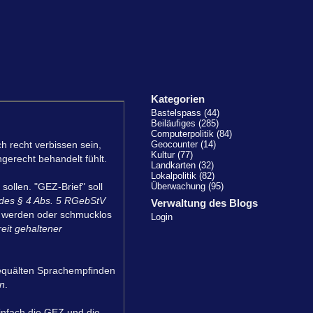
Kategorien
Bastelspass (44)
Beiläufiges (285)
Computerpolitik (84)
 recht verbissen sein,
Geocounter (14)
Kultur (77)
gerecht behandelt fühlt.
Landkarten (32)
Lokalpolitik (82)
ollen. "GEZ-Brief" soll
Überwachung (95)
 des § 4 Abs. 5 RGebStV
Verwaltung des Blogs
t werden oder schmucklos
Login
it gehaltener
 gequälten Sprachempfinden
en
.
Einfach die GEZ und die