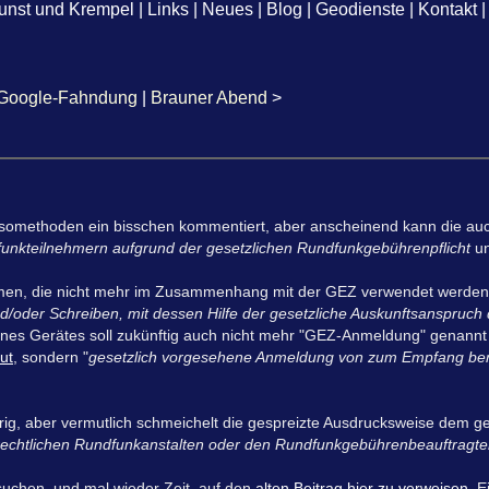
unst und Krempel
|
Links
|
Neues
|
Blog
|
Geodienste
|
Kontakt
|
Google-Fahndung
|
Brauner Abend
>
ssomethoden ein bisschen kommentiert, aber anscheinend kann die auch
unkteilnehmern aufgrund der gesetzlichen Rundfunkgebührenpflicht
un
mmen, die nicht mehr im Zusammenhang mit der GEZ verwendet werden s
d/oder Schreiben, mit dessen Hilfe der gesetzliche Auskunftsanspruch
ines Gerätes soll zukünftig auch nicht mehr "GEZ-Anmeldung" genann
ut
, sondern "
gesetzlich vorgesehene Anmeldung von zum Empfang bere
lprig, aber vermutlich schmeichelt die gespreizte Ausdrucksweise dem
h rechtlichen Rundfunkanstalten oder den Rundfunkgebührenbeauftragt
chen, und mal wieder Zeit, auf den
alten Beitrag hier zu verweisen
. 