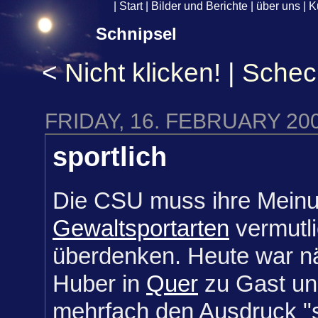
|
Start
|
Bilder und Berichte
|
über uns
|
K
Schnipsel
<
Nicht klicken!
|
Schec
FRIDAY, 16. FEBRUARY 20
sportlich
Die CSU muss ihre Mein
Gewaltsportarten
vermutl
überdenken. Heute war n
Huber in
Quer
zu Gast un
mehrfach den Ausdruck "s